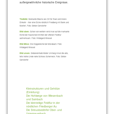
außergewöhnliche historische Ereignisse.
Titelbild:
Markante Bäume als Ort für Rast und innere
Einkehr - hier eine Eiche nördlich Friedberg mit Bank und
Marterl. Foto: Stefan Gerstorfer
Bild oben:
Schon von weitem wird man auf die markante
Eiche bei Haunsried inmitten der offenen Feldflur
aufmerksam. Foto: Hildegard Wessel
Bild Mitte:
Die Doppeleiche bei Morabach. Foto:
Hildegard Wessel
Bild unten:
Siebeneinhalb Meter Umfang misst die alte,
teils hohle Linde nahe Schloss Scherneck. Foto: Stefan
Gerstorfer
Kleinstrukturen und Gehölze
(Einleitung)
Die Hohlwege von Wiesenbach
und Sainbach
Die kleinteilige Feldflur in der
nördlichen Friedberger Au
Die Streuobstdörfer Ober- und
Untermauerbach