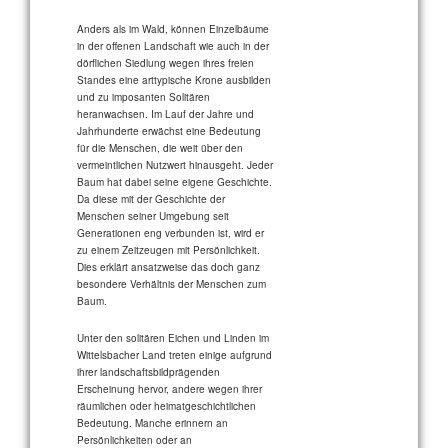
Anders als im Wald, können Einzelbäume
in der offenen Landschaft wie auch in der
dörflichen Siedlung wegen ihres freien
Standes eine arttypische Krone ausbilden
und zu imposanten Solitären
heranwachsen. Im Lauf der Jahre und
Jahrhunderte erwächst eine Bedeutung
für die Menschen, die weit über den
vermeintlichen Nutzwert hinausgeht. Jeder
Baum hat dabei seine eigene Geschichte.
Da diese mit der Geschichte der
Menschen seiner Umgebung seit
Generationen eng verbunden ist, wird er
zu einem Zeitzeugen mit Persönlichkeit.
Dies erklärt ansatzweise das doch ganz
besondere Verhältnis der Menschen zum
Baum.
Unter den solitären Eichen und Linden im
Wittelsbacher Land treten einige aufgrund
ihrer landschaftsbildprägenden
Erscheinung hervor, andere wegen ihrer
räumlichen oder heimatgeschichtlichen
Bedeutung. Manche erinnern an
Persönlichkeiten oder an