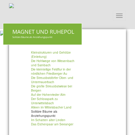
Toggle
navigati
MAGNET UND RUHEPOL
Solitäre Bäume als Anziehungspunkt
Kleinstrukturen und Gehölze
(Einleitung)
Die Hohlwege von Wiesenbach
und Sainbach
Die kleinteilige Feldflur in der
nördlichen Friedberger Au
Die Streuobstdörfer Ober- und
Untermauerbach
Die große Streuobstwiese bei
Bergen
Auf der Hohenrieder Alm
Der Schlosspark zu
Unterwittelsbach
Alleen im Wittelsbacher Land
Solitäre Bäume als
Anziehungspunkt
Im Schatten alter Linden
Das Eichenpaar am Seeanger