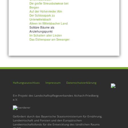
Die große Streuobstwiese bei
Bergen
Auf der Hohenrieder Alm
Der Schlosspark zu
Unterwittelsbach
Alleen im Wittelsbacher Land
Solitäre Bäume als
Anziehungspunkt
Im Schatten alter Linden
Das Eichenpaar am Seeanger
Haftungsausschluss
Impressum
Datenschutzerklärung
Ein Projekt des Landschaftspflegeverbandes Aichach-Friedberg
e.V.
Gefördert durch das Bayerische Staatsministerium für Ernährung,
Landwirtschaft und Forsten und den Europäischen
Landwirtschaftsfonds für die Entwicklung des ländlichen Raums