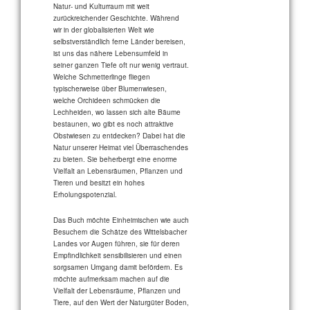
Natur- und Kulturraum mit weit
zurückreichender Geschichte. Während
wir in der globalisierten Welt wie
selbstverständlich ferne Länder bereisen,
ist uns das nähere Lebensumfeld in
seiner ganzen Tiefe oft nur wenig vertraut.
Welche Schmetterlinge fliegen
typischerweise über Blumenwiesen,
welche Orchideen schmücken die
Lechheiden, wo lassen sich alte Bäume
bestaunen, wo gibt es noch attraktive
Obstwiesen zu entdecken? Dabei hat die
Natur unserer Heimat viel Überraschendes
zu bieten. Sie beherbergt eine enorme
Vielfalt an Lebensräumen, Pflanzen und
Tieren und besitzt ein hohes
Erholungspotenzial.
Das Buch möchte Einheimischen wie auch
Besuchern die Schätze des Wittelsbacher
Landes vor Augen führen, sie für deren
Empfindlichkeit sensibilisieren und einen
sorgsamen Umgang damit befördern. Es
möchte aufmerksam machen auf die
Vielfalt der Lebensräume, Pflanzen und
Tiere, auf den Wert der Naturgüter Boden,