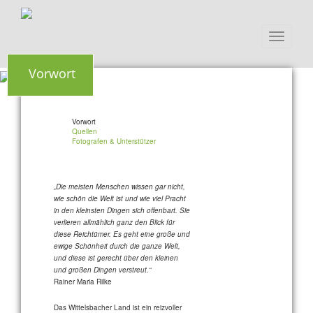
Toggle
navigati
Vorwort
Vorwort
Quellen
Fotografen & Unterstützer
„Die meisten Menschen wissen gar nicht,
wie schön die Welt ist und wie viel Pracht
in den kleinsten Dingen sich offenbart. Sie
verlieren allmählich ganz den Blick für
diese Reichtümer. Es geht eine große und
ewige Schönheit durch die ganze Welt,
und diese ist gerecht über den kleinen
und großen Dingen verstreut.“
Rainer Maria Rilke
Das Wittelsbacher Land ist ein reizvoller