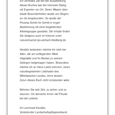
Ein zentrales Ziel bei der Ausarbeitung
dieses Buches war der intensive Dialog
mit Experten vor Ort. Deren Wissen über
lokale Besonderheiten wurde von Beginn
an mit eingebunden. So wurde der
Prozess Schritt für Schritt in enger
Abstimmung mit einer begleitenden
Arbeitsgruppe gestaltet. Die Inhalte finden
Sie übrigens auch im Internet unter
naturschaetze.lpv-aichach-friedberg.de
Herzlich bedanken möchte ich mich bei
Allen, die am vorliegenden Werk
mitgewirkt und Ihr Bestes zu seinem
Gelingen beigetragen haben. Besonders
möchte ich an Hans Leicht erinnern, einen
naturbegeisterten Liebhaber des
Wittelsbacher Landes, ohne dessen
Zutun dieses Buch nicht entstanden wäre.
Nehmen Sie sich Zeit, zu sehen und zu
staunen. Ich wünsche Ihnen viel Freude
bei der Lektüre.
Ihr Leonhard Kandler,
Vorsitzender Landschaftspflegeverband