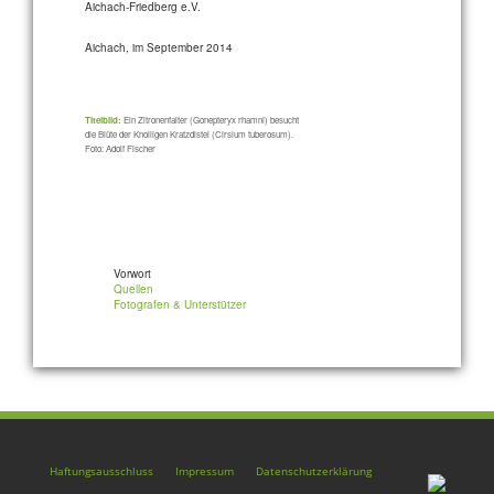
Aichach-Friedberg e.V.
Aichach, im September 2014
Titelbild:
Ein Zitronenfalter (Gonepteryx rhamni) besucht
die Blüte der Knolligen Kratzdistel (Cirsium tuberosum).
Foto: Adolf Fischer
Vorwort
Quellen
Fotografen & Unterstützer
Haftungsausschluss
Impressum
Datenschutzerklärung