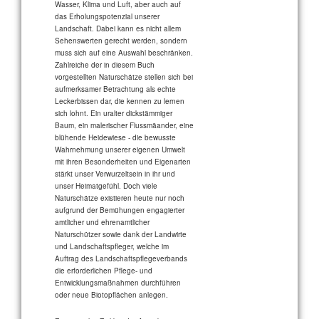
Wasser, Klima und Luft, aber auch auf
das Erholungspotenzial unserer
Landschaft. Dabei kann es nicht allem
Sehenswerten gerecht werden, sondern
muss sich auf eine Auswahl beschränken.
Zahlreiche der in diesem Buch
vorgestellten Naturschätze stellen sich bei
aufmerksamer Betrachtung als echte
Leckerbissen dar, die kennen zu lernen
sich lohnt. Ein uralter dickstämmiger
Baum, ein malerischer Flussmäander, eine
blühende Heidewiese - die bewusste
Wahrnehmung unserer eigenen Umwelt
mit ihren Besonderheiten und Eigenarten
stärkt unser Verwurzeltsein in ihr und
unser Heimatgefühl. Doch viele
Naturschätze existieren heute nur noch
aufgrund der Bemühungen engagierter
amtlicher und ehrenamtlicher
Naturschützer sowie dank der Landwirte
und Landschaftspfleger, welche im
Auftrag des Landschaftspflegeverbands
die erforderlichen Pflege- und
Entwicklungsmaßnahmen durchführen
oder neue Biotopflächen anlegen.