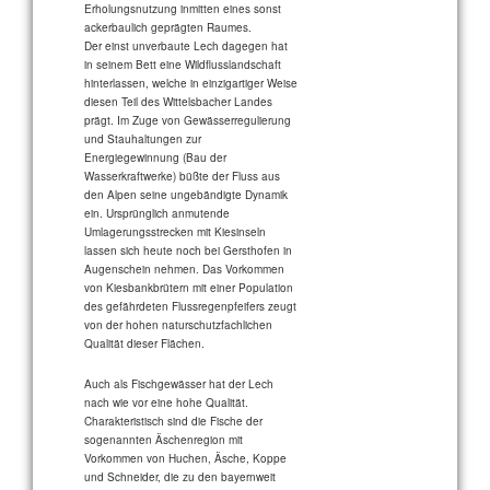
Erholungsnutzung inmitten eines sonst
ackerbaulich geprägten Raumes.
Der einst unverbaute Lech dagegen hat
in seinem Bett eine Wildflusslandschaft
hinterlassen, welche in einzigartiger Weise
diesen Teil des Wittelsbacher Landes
prägt. Im Zuge von Gewässerregulierung
und Stauhaltungen zur
Energiegewinnung (Bau der
Wasserkraftwerke) büßte der Fluss aus
den Alpen seine ungebändigte Dynamik
ein. Ursprünglich anmutende
Umlagerungsstrecken mit Kiesinseln
lassen sich heute noch bei Gersthofen in
Augenschein nehmen. Das Vorkommen
von Kiesbankbrütern mit einer Population
des gefährdeten Flussregenpfeifers zeugt
von der hohen naturschutzfachlichen
Qualität dieser Flächen.
Auch als Fischgewässer hat der Lech
nach wie vor eine hohe Qualität.
Charakteristisch sind die Fische der
sogenannten Äschenregion mit
Vorkommen von Huchen, Äsche, Koppe
und Schneider, die zu den bayernweit