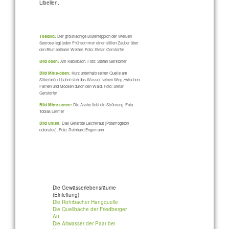
Libellen.
Titelbild:
Der großflächige Blütenteppich der Weißen
Seerose legt jeden Frühsommer einen stillen Zauber über
den Blumenthaler Weiher. Foto: Stefan Gerstorfer
Bild oben:
Am Kabisbach. Foto: Stefan Gerstorfer
Bild Mitte-oben:
Kurz unterhalb seiner Quelle am
Silberbrünnl bahnt sich das Wasser seinen Weg zwischen
Farnen und Moosen durch den Wald. Foto: Stefan
Gerstorfer
Bild Mitte-unten:
Die Äsche liebt die Strömung. Foto:
Tobias Lermer
Bild unten:
Das Gefärbte Laichkraut (Potamogeton
coloratus). Foto: Reinhard Engemann
Die Gewässerlebensräume
(Einleitung)
Die Rohrbacher Hangquelle
Die Quellbäche der Friedberger
Au
Die Altwasser der Paar bei