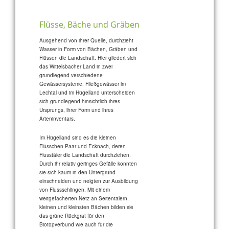
Flüsse, Bäche und Gräben
Ausgehend von ihrer Quelle, durchzieht
Wasser in Form von Bächen, Gräben und
Flüssen die Landschaft. Hier gliedert sich
das Wittelsbacher Land in zwei
grundlegend verschiedene
Gewässersysteme. Fließgewässer im
Lechtal und im Hügelland unterscheiden
sich grundlegend hinsichtlich ihres
Ursprungs, ihrer Form und ihres
Arteninventars.
Im Hügelland sind es die kleinen
Flüsschen Paar und Ecknach, deren
Flusstäler die Landschaft durchziehen.
Durch ihr relativ geringes Gefälle konnten
sie sich kaum in den Untergrund
einschneiden und neigten zur Ausbildung
von Flussschlingen. Mit einem
weitgefächerten Netz an Seitentälern,
kleinen und kleinsten Bächen bilden sie
das grüne Rückgrat für den
Biotopverbund wie auch für die