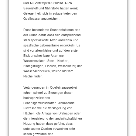
und Außentemperatur bleibt. Auch
Sauerstoff und Nährstoffe hatten wenig
Gelegenheit, sich im zutage tretenden
Quellwasser anzureichern.
Diese besonderen Standortfaktoren sind
der Grund dafür, dass sich entsprechend
stark spezialisierte Arten ansiedeln und
spezifische Lebensräume entwickeln. Es
sind vor allem kleine und auf den ersten
Blick unscheinbare Arten wie
Wasserinsekten (Stein-, Köcher-,
Eintagsfliegen, Libellen, Wasserkäfer) und
Wasser-schnecken, welche hier ihre
Nische finden.
Veränderungen im Quelleinzugsgebiet
führen schnell zu Störungen dieser
hochspezialisierten
Lebensgemeinschaften. Anhaltende
Prozesse wie die Versiegelung von
Flächen, die Anlage von Drainagen oder
die Intensivierung der landwirtschaftlichen
Nutzung haben dazu geführt, dass
unbelastete Quellen inzwischen sehr
selten geworden sind.