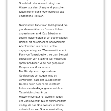
Sprudelnd oder sickernd drängt das
Wasser aus dem Untergrund, plätschert
fortan munter dahin oder tränkt still das
umgebende Erdreich.
Sickerquellen findet man im Hügelland, wo
grundwasserführende Bodenschichten
angeschnitten sind. Das Silberbrünnl
südlich Motzenhofen ist ein gut erhaltenes
Beispiel mit entsprechend hochwertigem
Arteninventar. Im ebenen Lechtal
dagegen erfolgt ein Wasseraustritt eher in
Form von Tümpelquellen, wie zum Beispiel
südwestlich von Stätzling. Der Volksmund
spricht bei diesen vom Lech gespeisten
Gumpen von Moosbrunnen.
Das Bild dynamisch sprudelnden
Quellwassers vor Augen, mag es
verwundern, dass sich ausgerechnet
Quellen durch besonders konstante
Lebensraumbedingungen auszeichnen.
Tatsächlich schwankt die
Wassertemperatur nur wenig im Tages-
und Jahresverlauf. Sie ist durchschnittlich
niedrig, da das Grundwasser im Boden
unbeeinflusst von Sonneneinstrahlung