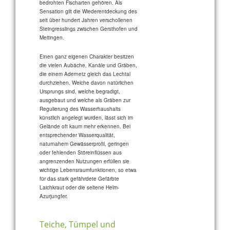
bedrohten Fischarten gehören. Als
Sensation gilt die Wiederentdeckung des
seit über hundert Jahren verschollenen
Steingresslings zwischen Gersthofen und
Meitingen.
Einen ganz eigenen Charakter besitzen
die vielen Aubäche, Kanäle und Gräben,
die einem Adernetz gleich das Lechtal
durchziehen. Welche davon natürlichen
Ursprungs sind, welche begradigt,
ausgebaut und welche als Gräben zur
Regulierung des Wasserhaushalts
künstlich angelegt wurden, lässt sich im
Gelände oft kaum mehr erkennen. Bei
entsprechender Wasserqualität,
naturnahem Gewässerprofil, geringen
oder fehlenden Störeinflüssen aus
angrenzenden Nutzungen erfüllen sie
wichtige Lebensraumfunktionen, so etwa
für das stark gefährdete Gefärbte
Laichkraut oder die seltene Helm-
Azurjungfer.
Teiche, Tümpel und