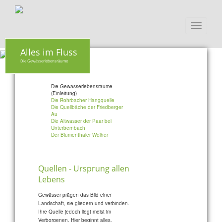
Toggle
navigati
Alles im Fluss
Die Gewässerlebensräume
Die Gewässerlebensräume
(Einleitung)
Die Rohrbacher Hangquelle
Die Quellbäche der Friedberger
Au
Die Altwasser der Paar bei
Unterbernbach
Der Blumenthaler Weiher
Quellen - Ursprung allen
Lebens
Gewässer prägen das Bild einer
Landschaft, sie gliedern und verbinden.
Ihre Quelle jedoch liegt meist im
Verborgenen. Hier beginnt alles.