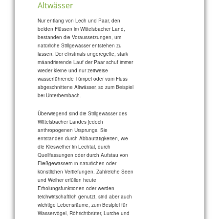
Altwässer
Nur entlang von Lech und Paar, den
beiden Flüssen im Wittelsbacher Land,
bestanden die Voraussetzungen, um
natürliche Stillgewässer entstehen zu
lassen. Der einstmals ungeregelte, stark
mäandrierende Lauf der Paar schuf immer
wieder kleine und nur zeitweise
wasserführende Tümpel oder vom Fluss
abgeschnittene Altwässer, so zum Beispiel
bei Unterbernbach.
Überwiegend sind die Stillgewässer des
Wittelsbacher Landes jedoch
anthropogenen Ursprungs. Sie
entstanden durch Abbautätigkeiten, wie
die Kiesweiher im Lechtal, durch
Quellfassungen oder durch Aufstau von
Fließgewässern in natürlichen oder
künstlichen Vertiefungen. Zahlreiche Seen
und Weiher erfüllen heute
Erholungsfunktionen oder werden
teichwirtschaftlich genutzt, sind aber auch
wichtige Lebensräume, zum Besipiel für
Wasservögel, Röhrichtbrüter, Lurche und