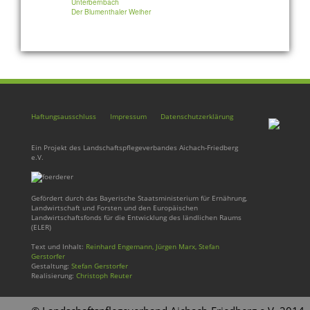
Unterbernbach
Der Blumenthaler Weiher
Haftungsausschluss
Impressum
Datenschutzerklärung
Ein Projekt des Landschaftspflegeverbandes Aichach-Friedberg
e.V.
Gefördert durch das Bayerische Staatsministerium für Ernährung,
Landwirtschaft und Forsten und den Europäischen
Landwirtschaftsfonds für die Entwicklung des ländlichen Raums
(ELER)
Text und Inhalt:
Reinhard Engemann, Jürgen Marx, Stefan
Gerstorfer
Gestaltung:
Stefan Gerstorfer
Realisierung:
Christoph Reuter