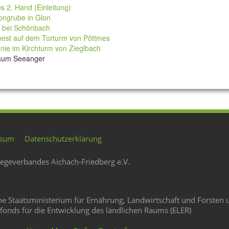
 2. Hand (Einleitung)
ongrube in Glon
 bei Schönbach
est auf dem Torturm von Pöttmes
nie im Kirchturm von Zieglbach
raum Seeanger
ssum
Datenschutzerklärung
legeverbandes Aichach-Friedberg e.V.
he Staatsministerium für Ernährung, Landwirtschaft und Forsten
fonds für die Entwicklung des ländlichen Raums (ELER)