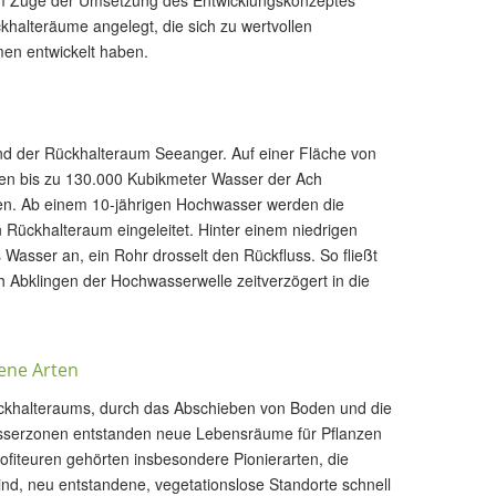
m Zuge der Umsetzung des Entwicklungskonzeptes
halteräume angelegt, die sich zu wertvollen
en entwickelt haben.
nd der Rückhalteraum Seeanger. Auf einer Fläche von
en bis zu 130.000 Kubikmeter Wasser der Ach
. Ab einem 10-jährigen Hochwasser werden die
n Rückhalteraum eingeleitet. Hinter einem niedrigen
Wasser an, ein Rohr drosselt den Rückfluss. So fließt
 Abklingen der Hochwasserwelle zeitverzögert in die
tene Arten
khalteraums, durch das Abschieben von Boden und die
sserzonen entstanden neue Lebensräume für Pflanzen
ofiteuren gehörten insbesondere Pionierarten, die
 sind, neu entstandene, vegetationslose Standorte schnell