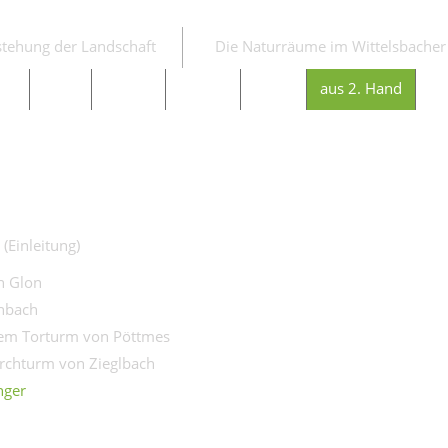
stehung der Landschaft
Die Naturräume im Wittelsbacher
ser
Feucht
Trocken
Gehölze
Wälder
aus 2. Hand
E
(Einleitung)
n Glon
nbach
dem Torturm von Pöttmes
rchturm von Zieglbach
nger