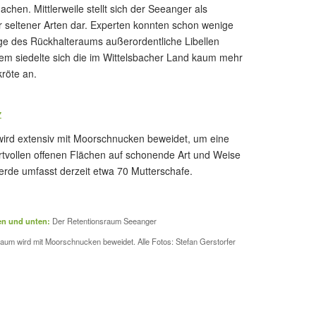
achen. Mittlerweile stellt sich der Seeanger als
r seltener Arten dar. Experten konnten schon wenige
ge des Rückhalteraums außerordentliche Libellen
m siedelte sich die im Wittelsbacher Land kaum mehr
röte an.
z
ird extensiv mit Moorschnucken beweidet, um eine
tvollen offenen Flächen auf schonende Art und Weise
erde umfasst derzeit etwa 70 Mutterschafe.
ben und unten:
Der Retentionsraum Seeanger
um wird mit Moorschnucken beweidet. Alle Fotos: Stefan Gerstorfer