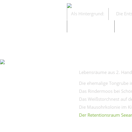
Als Hintergrund:
Die Ent
Die Naturschätze:
Gewäs
Lebensräume aus 2. Hand 
Die ehemalige Tongrube i
Das Rindermoos bei Schö
Das Weißstorchnest auf 
Die Mausohrkolonie im Ki
Der Retentionsraum Seea