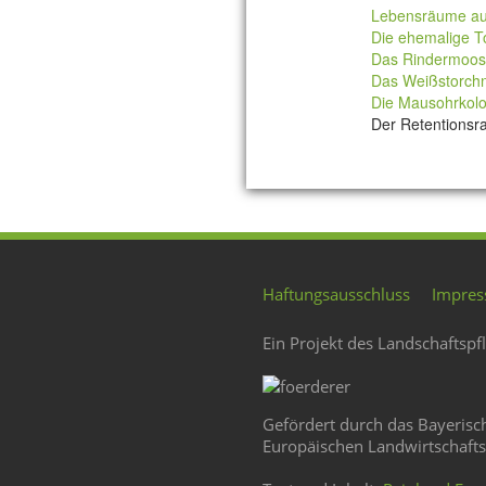
Lebensräume aus
Die ehemalige T
Das Rindermoos
Das Weißstorchn
Die Mausohrkolo
Der Retentions
Haftungsausschluss
Impre
Ein Projekt des Landschaftspf
Gefördert durch das Bayerisc
Europäischen Landwirtschafts