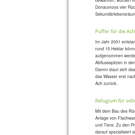
bewahren, wurden i
Donaumoos vier Rück
Sekundärlebensräum
Puffer für die Ach
Im Jahr 2001 entsta
rund 15 Hektar könn
aufgenommen werden
Abflussspitzen in de
Damm staut sich das 
das Wasser erst nach
Ach zurück.
Refugium für sel
Mit dem Bau des Rüc
Anlage von Flachwa
und Tiere. Zu den Pr
darauf spezialisiert