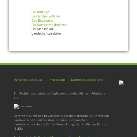
Die Anfänge
Das tertiäre Zeitalter
Das Eiszeitalter
Die Nacheiszeit (Holozän)
Der Mensch als
Landschaftsgestalter
Haftungsausschluss
Impressum
Datenschutzerklärung
Ein Projekt des Landschaftspflegeverbandes Aichach-Friedberg
e.V.
Gefördert durch das Bayerische Staatsministerium für Ernährung,
Landwirtschaft und Forsten und den Europäischen
Landwirtschaftsfonds für die Entwicklung des ländlichen Raums
(ELER)