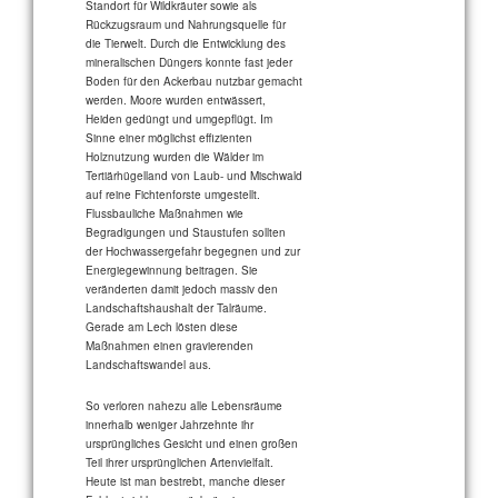
Standort für Wildkräuter sowie als
Rückzugsraum und Nahrungsquelle für
die Tierwelt. Durch die Entwicklung des
mineralischen Düngers konnte fast jeder
Boden für den Ackerbau nutzbar gemacht
werden. Moore wurden entwässert,
Heiden gedüngt und umgepflügt. Im
Sinne einer möglichst effizienten
Holznutzung wurden die Wälder im
Tertiärhügelland von Laub- und Mischwald
auf reine Fichtenforste umgestellt.
Flussbauliche Maßnahmen wie
Begradigungen und Staustufen sollten
der Hochwassergefahr begegnen und zur
Energiegewinnung beitragen. Sie
veränderten damit jedoch massiv den
Landschaftshaushalt der Talräume.
Gerade am Lech lösten diese
Maßnahmen einen gravierenden
Landschaftswandel aus.
So verloren nahezu alle Lebensräume
innerhalb weniger Jahrzehnte ihr
ursprüngliches Gesicht und einen großen
Teil ihrer ursprünglichen Artenvielfalt.
Heute ist man bestrebt, manche dieser