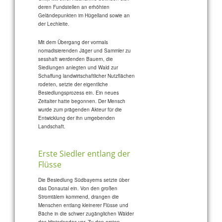
deren Fundstellen an erhöhten
Geländepunkten im Hügelland sowie an
der Lechleite.
Mit dem Übergang der vormals
nomadisierenden Jäger und Sammler zu
sesshaft werdenden Bauern, die
Siedlungen anlegten und Wald zur
Schaffung landwirtschaftlicher Nutzflächen
rodeten, setzte der eigentliche
Besiedlungsprozess ein. Ein neues
Zeitalter hatte begonnen. Der Mensch
wurde zum prägenden Akteur für die
Entwicklung der ihn umgebenden
Landschaft.
Erste Siedler entlang der
Flüsse
Die Besiedlung Südbayerns setzte über
das Donautal ein. Von den großen
Stromtälern kommend, drangen die
Menschen entlang kleinerer Flüsse und
Bäche in die schwer zugänglichen Wälder