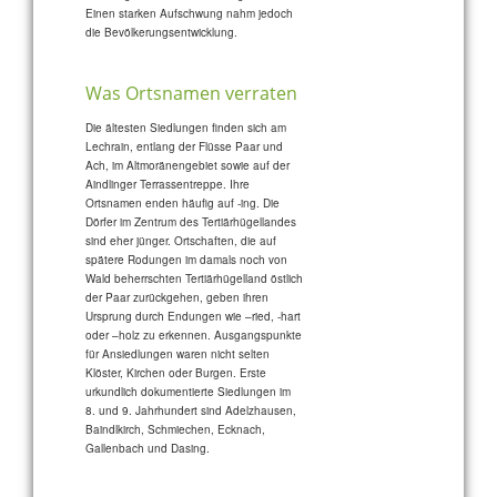
Einen starken Aufschwung nahm jedoch
die Bevölkerungsentwicklung.
Was Ortsnamen verraten
Die ältesten Siedlungen finden sich am
Lechrain, entlang der Flüsse Paar und
Ach, im Altmoränengebiet sowie auf der
Aindlinger Terrassentreppe. Ihre
Ortsnamen enden häufig auf -ing. Die
Dörfer im Zentrum des Tertiärhügellandes
sind eher jünger. Ortschaften, die auf
spätere Rodungen im damals noch von
Wald beherrschten Tertiärhügelland östlich
der Paar zurückgehen, geben ihren
Ursprung durch Endungen wie –ried, -hart
oder –holz zu erkennen. Ausgangspunkte
für Ansiedlungen waren nicht selten
Klöster, Kirchen oder Burgen. Erste
urkundlich dokumentierte Siedlungen im
8. und 9. Jahrhundert sind Adelzhausen,
Baindlkirch, Schmiechen, Ecknach,
Gallenbach und Dasing.