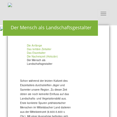
Toggle
navigati
Der Mensch als Landschaftsgestalter
Die Anfänge
Das tertiäre Zeitalter
Das Eiszeitalter
Die Nacheiszeit (Holozän)
Der Mensch als
Landschaftsgestalter
Schon während der letzten Kaltzeit des
Eiszeitalters durchstreiften Jäger und
Sammler unsere Region. Zu dieser Zeit
übten sie noch keinerlei Einfluss auf das
Landschafts- und Vegetationsbild aus.
Erste konkrete Spuren prähistorischer
Menschen im Wittelsbacher Land datieren
aus der Mittelsteinzeit (9.600-5.600 v.
Chr.). Mit einer Ausnahme befinden sich