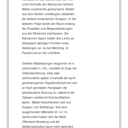
unter Kontrolle der Alamannen befand.
Weiter zuziehende germanische Siedler
aus dem Norden verdrängten allmählich
die keltisch-romanischen Gruppen. In der
weiteren Folge wurde der Raum entlang
der Flusstäler und Wegeverbindungen
aus der Römerzeit erschlossen. Die
Alamannen legten östlich des Lechs an
strategisch wichtigen Punkten erste
Siedlungen an, so bei Merching, im
Paartal und an der Lechleite.
Größere Waldrodungen begannen im 4.
Jahrhundert n. Chr., verstärkt im Zuge der
Völkerwanderung, etwa zwei
Jahrhunderte später. Innerhalb der sanft
geschwungenen Hügellandschaft bot sich
an flach geneigten Hanglagen die
ackerbauliche Nutzung an, während die
Tallagen traditionell Grünlandflächen
waren. Wälder beschränkten sich auf
Kuppen und Steilhänge. Seit dem
ausgehenden Mittelalter im 14./15.
Jahrhundert haben sich die Wald-
Offenland-Verteilung und die
Siedlungsstruktur kaum mehr geändert.