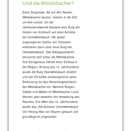
Und die Wittelsbacher?
Erste Zeugnisse, die auf den Namen
Wittelsbacher deuten, reichen in die Zeit
um 800 zurück. Um die
Jahrtausendwende bestand eine Burg der
Grafen von Kühbach auf einer Anhöhe
bei Unterwittelsbach. Die später
zugezogenen Grafen von Scheyern
errichteten dann eine neue Burg bei
Oberwittelsbach. Das Adelsgeschlecht
benannte sich fortan als Wittelsbacher.
Ihre Königstreue mehrte ihren Einfluss in
der Region. Anfang des 13. Jahrhunderts
wurde die Burg Oberwittelsbach zerstört
und der Ort büßte vorübergehend seine
Bedeutung für das Herrschergeschlecht
der Wittelsbacher ein. Mehrere Burgen,
Städte und Märkte im Wittelsbacher Land
dienten aber weiterhin der Verwaltung des
Raumes. Erst Mitte des 19. Jahrhunderts
wurde das „Sisi-Schloss“ Unterwittelsbach
von Herzog Max von Bayern gekauft und
grundlegend umgestaltet.