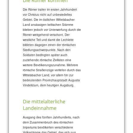
Die Römer kommen
Die Römer trafen im ersten Jahrhundert
vor Christus nicht auf unbesiedeltes
Gebiet. Die im östlichen Wittelsbacher
Land ansässigen keltischen Stämme
blieben jedoch vor Unterwerfung durch die
Römer weitgehend verschont. Der
westliche Teil und damit die Lechleite
bildeten dagegen einen der römischen
Siedlungsschwerpunkte. Nach den
Soldaten bedingten später auch
zuziehende römische Zivilisten eine
weitere Bevölkerungszunahme. Mehrere
römische Straßenzüge verliefen durch das
Wittelsbacher Land, vor allem hin zur
bedeutenden Provinzhauptstadt Augusta
Vindelicium, dem heutigen Augsburg.
Die mittelalterliche
Landeinnahme
Ausgang des fünften Jahrhunderts, nach
dem Zusammenbruch des römischen
Imperiums bevölkerten verschiedene
Volksstämme das Gebiet, das sich nun