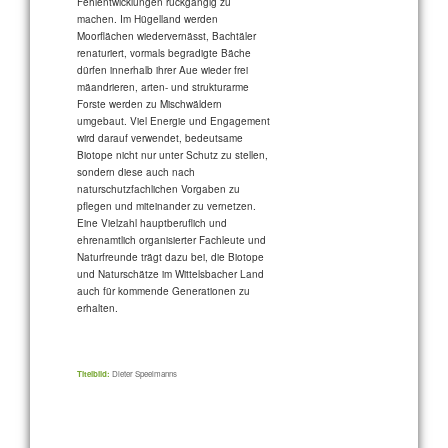
Fehlentwicklungen rückgängig zu
machen. Im Hügelland werden
Moorflächen wiedervernässt, Bachtäler
renaturiert, vormals begradigte Bäche
dürfen innerhalb ihrer Aue wieder frei
mäandrieren, arten- und strukturarme
Forste werden zu Mischwäldern
umgebaut. Viel Energie und Engagement
wird darauf verwendet, bedeutsame
Biotope nicht nur unter Schutz zu stellen,
sondern diese auch nach
naturschutzfachlichen Vorgaben zu
pflegen und miteinander zu vernetzen.
Eine Vielzahl hauptberuflich und
ehrenamtlich organisierter Fachleute und
Naturfreunde trägt dazu bei, die Biotope
und Naturschätze im Wittelsbacher Land
auch für kommende Generationen zu
erhalten.
Titelbild:
Dieter Speelmanns