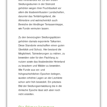
des Hinterlandes vor. Zu den ersten
Siedlungsräumen in der Steinzeit
gehörten wegen ihrer Fruchtbarkeit vor
allem die lössbeeinflussten Landschaften,
darunter das Tertiärhügelland, die
Altmoräne und wahrscheinlich auch
Bereiche der Aindlinger Terrassentreppe,
wie Funde vermuten lassen.
Zu den bevorzugten Siedlungsplätzen
gehörten damals exponierte Talkanten.
Diese Standorte verschafften einen guten
Überblick und Schutz. Hier bestand die
Möglichkeit, Talniederungen zu mähen, zu
beweiden oder für den Fischfang zu
nutzen sowie das lössbedeckte Hinterland
zu beackern und Wälder zu beweiden.
Wie Funde aus vor- und
frühgeschichtlichen Epochen belegen,
wurden erhöhte Lagen an der Lechleite
schon sehr früh besiedelt. Ein präzises
Bild der Siedlungsentwicklung bis in die
römische Epoche lässt sich aber noch
nicht erstellen.