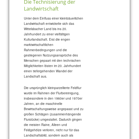
Die Technisierung der
Landwirtschaft
Unter dem Einfluss einer kleinbäuerlichen
Landwirtschaft entwickelte sich das
Wittelsbacher Land bis ins 20.
Jahrhundert zu einer vielfältigen
Kulturlandschaft. Erst die engen
marktwirtschaftlichen
Rahmenbedingungen und die
gestiegenen Nutzungsansprüche des
Menschen gepaart mit den technischen
Möglichkeiten lösten im 20. Jahrhundert
einen tiefergehenden Wandel der
Landschaft aus.
Die ursprünglich kleinparzellierte Feldflur
wurde im Rahmen der Flurbereinigung,
insbesondere in den 1960er und 1970er
Jahren, an die maschinelle
Bewirtschaftungsweise angepasst und zu
großen Schlägen (zusammenhängende
Flurstücke) umgestaltet. Dadurch gingen
die meisten Raine, Alleen und
Feldgehölze verloren, nicht nur für das
Landschaftsbild, sondern auch als